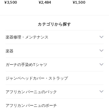
¥3,500
¥2,484
¥1,500
Africa×Japan
Troup?
Peace symbol
カテゴリから探す
楽器修理・メンテナンス
楽器
アサラト
ガーナの手染めTシャツ
MAMA AFRICA
ジャンベヘッドカバー・ストラップ
アフリカン パーニュのバック
AFRICA UNITE
打楽器
アフリカン パーニュのポーチ