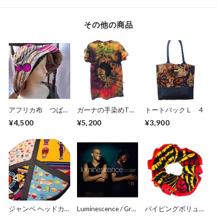
その他の商品
アフリカ布 つば広
ガーナの手染めTシ
トートバックＬ 4
ハット / 日よけ帽子
ャツ【M】
¥4,500
¥5,200
¥3,900
（サイズ約59cm）
AFRICA UNITE-⑨
ジャンベ ヘッドカ
Luminescence / Gr?
パイピングボリュー
バー
gory Privat, Sonny
ムシュシュ C-4