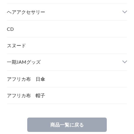
トートバック
ヘアアクセサリー
シュシュ
CD
スヌード
一期JAMグッズ
アフリカ布 日傘
アフリカ布 帽子
商品一覧に戻る