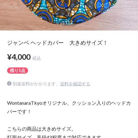
1
| 2
ジャンベ ヘッドカバー 大きめサイズ！
¥4,000
税込
残り1点
別途送料がかかります。
送料を確認する
WontanaraTkyoオリジナル、クッション入りのヘッドカ
バーです！
こちらの商品は大きめサイズ。
打面サイズ 直径43程度まで対応できます。