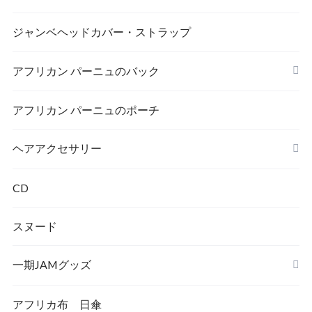
MAMA AFRICA
ジャンベヘッドカバー・ストラップ
アフリカン パーニュのバック
AFRICA UNITE
打楽器
アフリカン パーニュのポーチ
トートバック
ヘアアクセサリー
シュシュ
CD
スヌード
一期JAMグッズ
アフリカ布 日傘