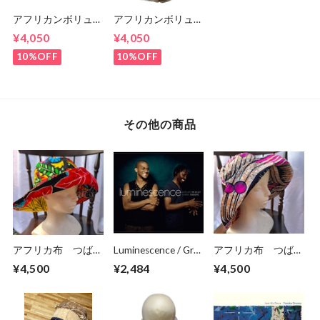
アフリカンボリュー
アフリカンボリュー
ムスヌード 140㎝
ムスヌード 140㎝
¥4,050
¥4,050
10%OFF
10%OFF
その他の商品
アフリカ布 つば広
Luminescence / Gr?
アフリカ布 つば広
ハット / 日よけ帽子
gory Privat, Sonny
ハット / 日よけ帽子
¥4,500
¥2,484
¥4,500
（サイズ約59cm）
Troup?
（サイズ約59cm）