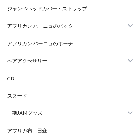
MAMA AFRICA
ジャンベヘッドカバー・ストラップ
アフリカン パーニュのバック
AFRICA UNITE
打楽器
アフリカン パーニュのポーチ
トートバック
ヘアアクセサリー
シュシュ
CD
スヌード
一期JAMグッズ
アフリカ布 日傘