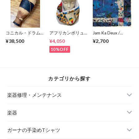
コニカル・ドラム
アフリカンボリュー
Jam Ka Deux /
【Cibitiku】南アフ
ムスヌード 140㎝
Yosuke Onuma
¥38,500
¥4,050
¥2,700
リカ ザンビア共和
国産
10%OFF
カテゴリから探す
楽器修理・メンテナンス
楽器
アサラト
ガーナの手染めTシャツ