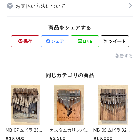
お支払い方法について
商品をシェアする
保存
シェア
LINE
ツイート
報告する
同じカテゴリの商品
MB-07 ムビラ 23鍵
カスタムカリンバ
MB-05 ムビラ 32鍵
盤 ジンバブエ
倍音チェーン付き
盤 ジンバブエ産
¥19,000
¥3,500
¥19,000