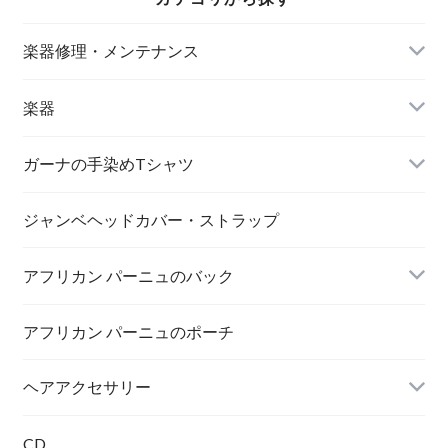
楽器修理・メンテナンス
楽器
アサラト
ガーナの手染めTシャツ
MAMA AFRICA
ジャンベヘッドカバー・ストラップ
アフリカン パーニュのバック
AFRICA UNITE
打楽器
アフリカン パーニュのポーチ
トートバック
ヘアアクセサリー
シュシュ
CD