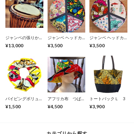
ジャンベの張りか
ジャンベ ヘッドカ
ジャンベ ヘッドカ
え・修理
バー
バー
¥13,000
¥3,500
¥3,500
Africa×Japan
Africa×Japan
Peace symbol
Peace symbol
パイピングボリュー
アフリカ布 つば広
トートバックＬ 3
ムシュシュ C-5
ハット / 日よけ帽子
¥1,500
¥4,500
¥3,900
（サイズ約59cm）
カテゴリから探す