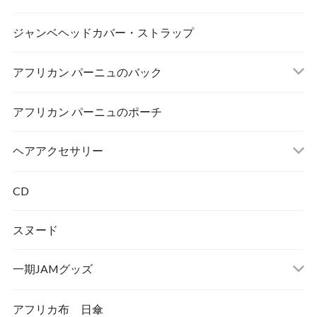
MAMA AFRICA
ジャンベヘッドカバー・ストラップ
アフリカン パーニュのバック
AFRICA UNITE
打楽器
アフリカン パーニュのポーチ
トートバック
ヘアアクセサリー
シュシュ
CD
スヌード
一期JAMグッズ
アフリカ布 日傘