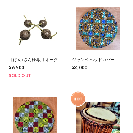
【ぱん♪さん様専用 オーダ
ジャンベ ヘッドカバー 大
ー商品】ウッドチップアサ
きめサイズ！
¥6,500
¥4,000
ラト ヤシガラMix
SOLD OUT