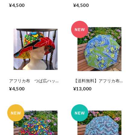
/ 日よけ帽子【リバーシブ
/ 日よけ帽子（サイズ約
¥4,500
¥4,500
ル】（サイズ約59cm）
59cm）
アフリカ布 つば広ハット
【送料無料】アフリカ布パ
/ 日よけ帽子（サイズ約
ーニュの日傘
¥4,500
¥13,000
59cm）