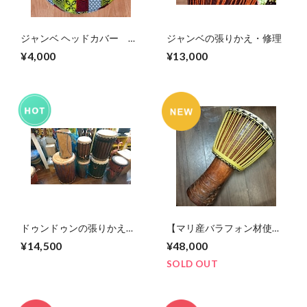
ジャンベ ヘッドカバー 大
ジャンベの張りかえ・修理
きめサイズ！
¥4,000
¥13,000
ドゥンドゥンの張りかえ・
【マリ産バラフォン材使
修理
用】ジャンベ｜フルカスタ
¥14,500
¥48,000
ムモデル（打面径33.5cm／
高さ62cm／重さ7.3kg）
SOLD OUT