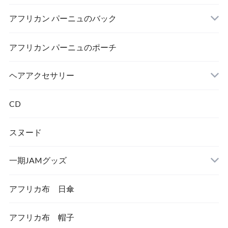
アフリカン パーニュのバック
AFRICA UNITE
打楽器
アフリカン パーニュのポーチ
トートバック
ヘアアクセサリー
シュシュ
CD
スヌード
一期JAMグッズ
アフリカ布 日傘
アフリカ布 帽子