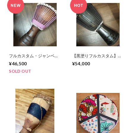
フルカスタム・ジャンベ｜
【黒塗りフルカスタム】ジ
コートジボワール産イロコ
ャンベ｜マリ産レンケ材ボ
¥46,500
¥54,000
材ボディ（打面径32cm／高
ディ × タイヤゴム底仕様
さ64cm）– 薄紫ロープ仕様
（ワン＆オンリー仕様）
SOLD OUT