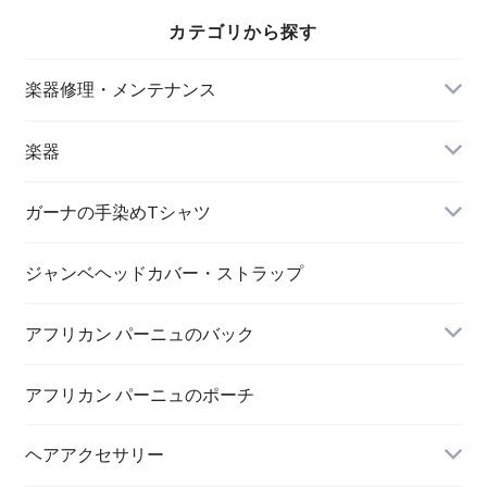
カテゴリから探す
楽器修理・メンテナンス
楽器
アサラト
ガーナの手染めTシャツ
MAMA AFRICA
ジャンベヘッドカバー・ストラップ
アフリカン パーニュのバック
AFRICA UNITE
打楽器
アフリカン パーニュのポーチ
トートバック
ヘアアクセサリー