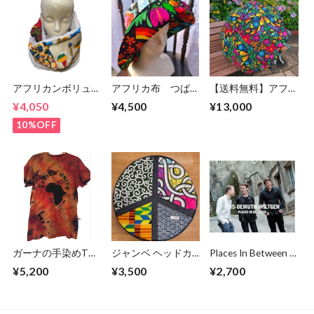
アフリカンボリュー
アフリカ布 つば広
【送料無料】アフリ
ムスヌード 140㎝
ハット / 日よけ帽子
カ布パーニュの日傘
¥4,050
¥4,500
¥13,000
【リバーシブル】
（サイズ約59cm）
10%OFF
ガーナの手染めTシ
ジャンベ ヘッドカ
Places In Between /
ャツ【S】 AFRICA
バー
Reis Demuth
¥5,200
¥3,500
¥2,700
UNITE-⑧
Africa×Japan
Wiltgen
Peace symbol