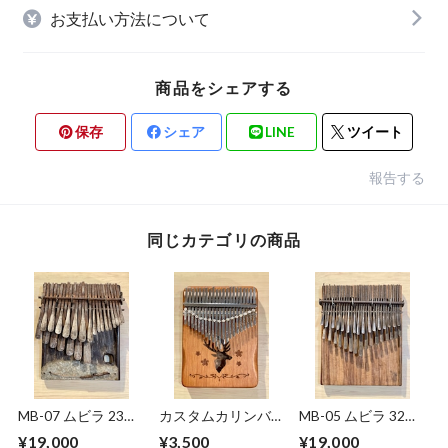
お支払い方法について
商品をシェアする
保存
シェア
LINE
ツイート
報告する
同じカテゴリの商品
MB-07 ムビラ 23鍵
カスタムカリンバ
MB-05 ムビラ 32鍵
盤 ジンバブエ
倍音チェーン付き
盤 ジンバブエ産
¥19,000
¥3,500
¥19,000