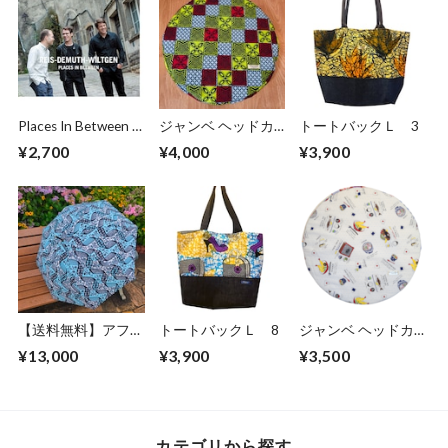
Places In Between /
ジャンベ ヘッドカ
トートバックＬ 3
Reis Demuth
バー 大きめサイ
¥2,700
¥4,000
¥3,900
Wiltgen
ズ！
【送料無料】アフリ
トートバックＬ 8
ジャンベ ヘッドカ
カ布パーニュの日傘
バー
¥13,000
¥3,900
¥3,500
カテゴリから探す