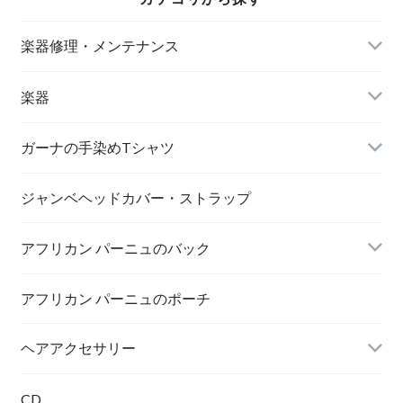
楽器修理・メンテナンス
楽器
アサラト
ガーナの手染めTシャツ
MAMA AFRICA
ジャンベヘッドカバー・ストラップ
アフリカン パーニュのバック
AFRICA UNITE
打楽器
アフリカン パーニュのポーチ
トートバック
ヘアアクセサリー
シュシュ
CD