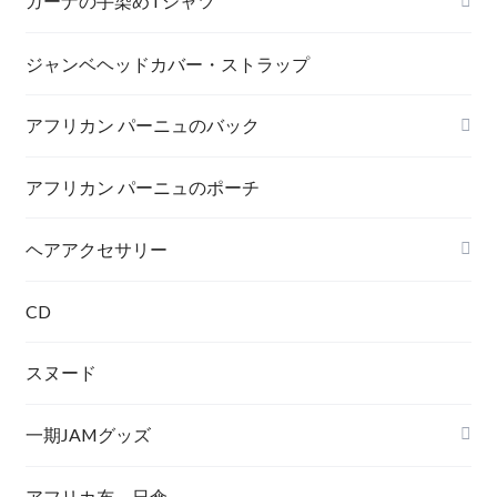
ガーナの手染めTシャツ
MAMA AFRICA
ジャンベヘッドカバー・ストラップ
アフリカン パーニュのバック
AFRICA UNITE
打楽器
アフリカン パーニュのポーチ
トートバック
ヘアアクセサリー
シュシュ
CD
スヌード
一期JAMグッズ
アフリカ布 日傘