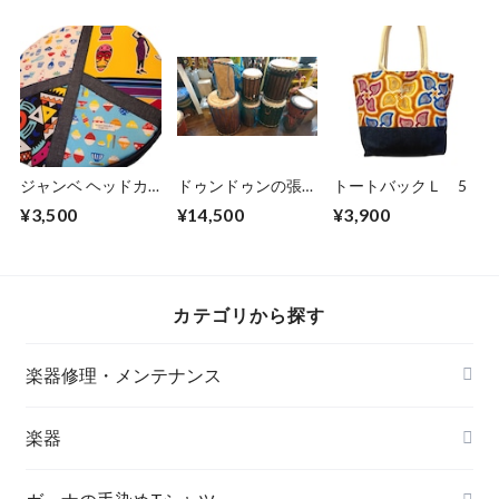
ジャンベ ヘッドカ
ドゥンドゥンの張り
トートバックＬ 5
バー
かえ・修理
¥3,500
¥14,500
¥3,900
Africa×Japan
Peace symbol
カテゴリから探す
楽器修理・メンテナンス
楽器
アサラト