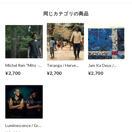
同じカテゴリの商品
Michel Reis "Mito -
Teranga / Herve
Jam Ka Deux /
Solo Piano
Samb
Yosuke Onuma
¥2,700
¥2,700
¥2,700
Improvisations - "
Luminescence / Gr?
gory Privat, Sonny