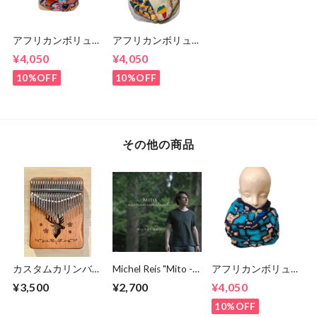
アフリカンボリュー
アフリカンボリュー
ムスヌード 140㎝
ムスヌード 140㎝
¥4,050
¥4,050
10%OFF
10%OFF
その他の商品
カスタムカリンバ
Michel Reis "Mito -
アフリカンボリュー
倍音チェーン付き
Solo Piano
ムスヌード 145㎝
¥3,500
¥2,700
¥4,050
21キー ハ長調（C）
Improvisations - "
10%OFF